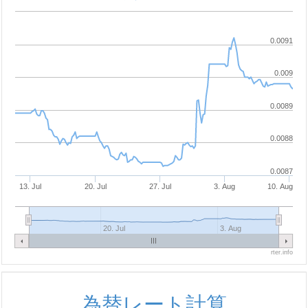
0.0091
0.009
0.0089
0.0088
0.0087
13. Jul
20. Jul
27. Jul
3. Aug
10. Aug
20. Jul
3. Aug
rter.info
為替レート計算