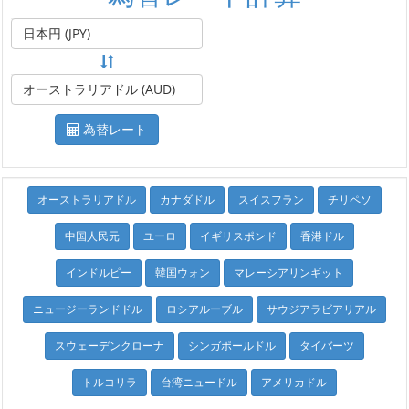
日本円 (JPY)
オーストラリアドル (AUD)
為替レート
オーストラリアドル
カナダドル
スイスフラン
チリペソ
中国人民元
ユーロ
イギリスポンド
香港ドル
インドルピー
韓国ウォン
マレーシアリンギット
ニュージーランドドル
ロシアルーブル
サウジアラビアリアル
スウェーデンクローナ
シンガポールドル
タイバーツ
トルコリラ
台湾ニュードル
アメリカドル