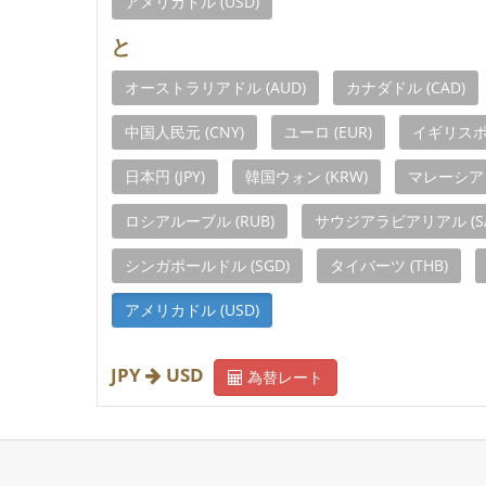
アメリカドル (USD)
と
オーストラリアドル (AUD)
カナダドル (CAD)
中国人民元 (CNY)
ユーロ (EUR)
イギリスポン
日本円 (JPY)
韓国ウォン (KRW)
マレーシアリ
ロシアルーブル (RUB)
サウジアラビアリアル (SA
シンガポールドル (SGD)
タイバーツ (THB)
アメリカドル (USD)
JPY
USD
為替レート