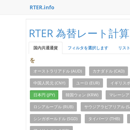
RTER.info
RTER 為替レート計算
国内共通通貨
フィルタを選択します
リス
を
オーストラリアドル (AUD)
カナダドル (CAD)
中国人民元 (CNY)
ユーロ (EUR)
イギリスポン
日本円 (JPY)
韓国ウォン (KRW)
マレーシアリ
ロシアルーブル (RUB)
サウジアラビアリアル (SA
シンガポールドル (SGD)
タイバーツ (THB)