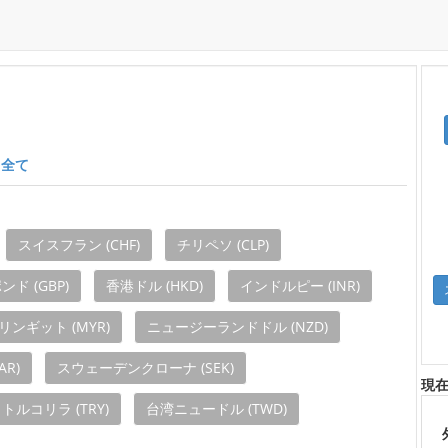
ト全て
スイスフラン (CHF)
チリペソ (CLP)
ド (GBP)
香港ドル (HKD)
インドルピー (INR)
ンギット (MYR)
ニュージーランドドル (NZD)
R)
スウェーデンクローナ (SEK)
現在
トルコリラ (TRY)
台湾ニュードル (TWD)