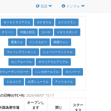
言語
インフォ
オーストラリアドル
カナダドル
スイスフラン
チリペソ
中国人民元
ユーロ
イギリスポンド
香港ドル
インドルピー
韓国ウォン
マレーシアリンギット
ニュージーランドドル
ロシアルーブル
サウジアラビアリアル
スウェーデンクローナ
シンガポールドル
タイバーツ
トルコリラ
台湾ニュードル
アメリカドル
の日時(UTC+9):
2026/08/07 15:17
オープンし
ステー
外国為替市場
ます
閉じ
タス