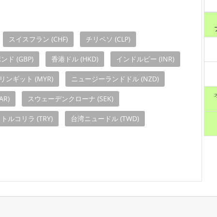
スイスフラン (CHF)
チリペソ (CLP)
ド (GBP)
香港ドル (HKD)
インドルピー (INR)
ンギット (MYR)
ニュージーランドドル (NZD)
R)
スウェーデンクローナ (SEK)
トルコリラ (TRY)
台湾ニュードル (TWD)