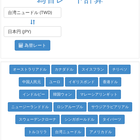
台湾ニュードル (TWD)
日本円 (JPY)
為替レート
オーストラリアドル
カナダドル
スイスフラン
チリペソ
中国人民元
ユーロ
イギリスポンド
香港ドル
インドルピー
韓国ウォン
マレーシアリンギット
ニュージーランドドル
ロシアルーブル
サウジアラビアリアル
スウェーデンクローナ
シンガポールドル
タイバーツ
トルコリラ
台湾ニュードル
アメリカドル